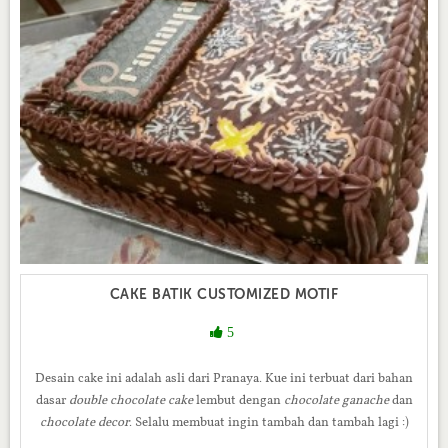
CAKE BATIK CUSTOMIZED MOTIF
5
Desain cake ini adalah asli dari Pranaya. Kue ini terbuat dari bahan
dasar
double chocolate cake
lembut dengan
chocolate ganache
dan
chocolate
decor
. Selalu membuat ingin tambah dan tambah lagi :)