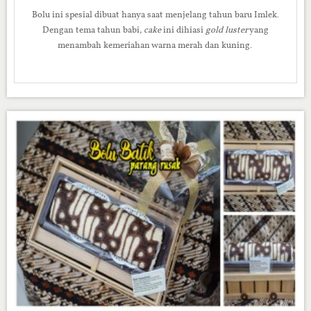
Bolu ini spesial dibuat hanya saat menjelang tahun baru Imlek.
Dengan tema tahun babi,
cake
ini dihiasi
gold luster
yang
menambah kemeriahan warna merah dan kuning.