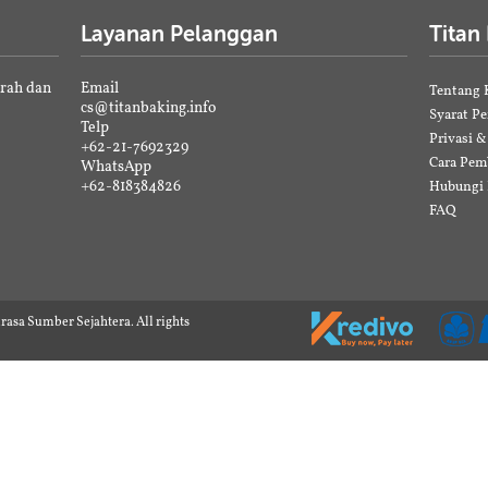
Layanan Pelanggan
Titan
erah dan
Email
Tentang 
cs@titanbaking.info
Syarat P
Telp
Privasi 
+62-21-7692329
Cara Pem
WhatsApp
+62-818384826
Hubungi
FAQ
rasa Sumber Sejahtera. All rights