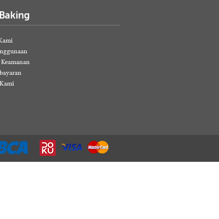
 Baking
Kami
enggunaan
& Keamanan
bayaran
 Kami