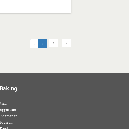
2
›
‹
1
 Baking
Kami
enggunaan
& Keamanan
bayaran
 Kami