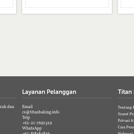
Layanan Pelanggan
Titan
erah dan
Email
Tentang 
cs@titanbaking.info
Syarat P
Telp
Privasi 
+62-21-7692329
Cara Pem
WhatsApp
+62-818384826
Hubungi