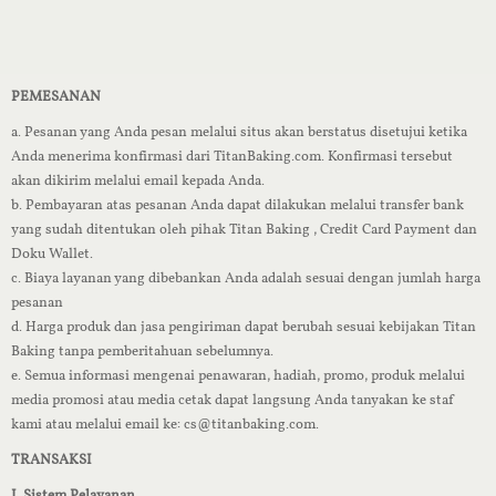
PEMESANAN
a. Pesanan yang Anda pesan melalui situs akan berstatus disetujui ketika
Anda menerima konfirmasi dari TitanBaking.com. Konfirmasi tersebut
akan dikirim melalui email kepada Anda.
b. Pembayaran atas pesanan Anda dapat dilakukan melalui transfer bank
yang sudah ditentukan oleh pihak Titan Baking , Credit Card Payment dan
Doku Wallet.
c. Biaya layanan yang dibebankan Anda adalah sesuai dengan jumlah harga
pesanan
d. Harga produk dan jasa pengiriman dapat berubah sesuai kebijakan Titan
Baking tanpa pemberitahuan sebelumnya.
e. Semua informasi mengenai penawaran, hadiah, promo, produk melalui
media promosi atau media cetak dapat langsung Anda tanyakan ke staf
kami atau melalui email ke: cs@titanbaking.com.
TRANSAKSI
I. Sistem Pelayanan