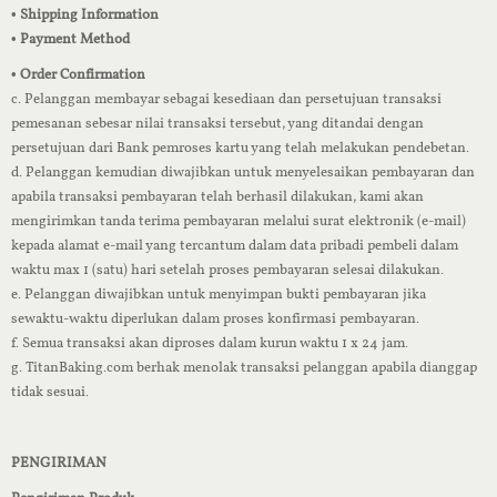
• Shipping Information
• Payment Method
• Order Confirmation
c. Pelanggan membayar sebagai kesediaan dan persetujuan transaksi
pemesanan sebesar nilai transaksi tersebut, yang ditandai dengan
persetujuan dari Bank pemroses kartu yang telah melakukan pendebetan.
d. Pelanggan kemudian diwajibkan untuk menyelesaikan pembayaran dan
apabila transaksi pembayaran telah berhasil dilakukan, kami akan
mengirimkan tanda terima pembayaran melalui surat elektronik (e-mail)
kepada alamat e-mail yang tercantum dalam data pribadi pembeli dalam
waktu max 1 (satu) hari setelah proses pembayaran selesai dilakukan.
e. Pelanggan diwajibkan untuk menyimpan bukti pembayaran jika
sewaktu-waktu diperlukan dalam proses konfirmasi pembayaran.
f. Semua transaksi akan diproses dalam kurun waktu 1 x 24 jam.
g. TitanBaking.com berhak menolak transaksi pelanggan apabila dianggap
tidak sesuai.
PENGIRIMAN