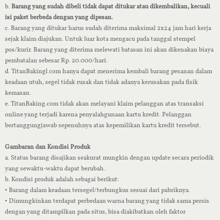
b.
Barang yang sudah dibeli tidak dapat ditukar atau dikembalikan, kecuali
isi paket berbeda dengan yang dipesan.
c. Barang yang ditukar harus sudah diterima maksimal 2x24 jam hari kerja
sejak klaim diajukan. Untuk luar kota mengacu pada tanggal stempel
pos/kurir. Barang yang diterima melewati batasan ini akan dikenakan biaya
pembatalan sebesar Rp. 20.000/hari.
d. TitanBakingl.com hanya dapat menerima kembali barang pesanan dalam
keadaan utuh, segel tidak rusak dan tidak adanya kerusakan pada fisik
kemasan.
e. TitanBaking.com tidak akan melayani klaim pelanggan atas transaksi
online yang terjadi karena penyalahgunaan kartu kredit. Pelanggan
bertanggungjawab sepenuhnya atas kepemilikan kartu kredit tersebut.
Gambaran dan Kondisi Produk
a. Status barang disajikan seakurat mungkin dengan update secara periodik
yang sewaktu-waktu dapat berubah.
b. Kondisi produk adalah sebagai berikut:
• Barang dalam keadaan tersegel/terbungkus sesuai dari pabriknya.
• Dimungkinkan terdapat perbedaan warna barang yang tidak sama persis
dengan yang ditampilkan pada situs, bisa diakibatkan oleh faktor