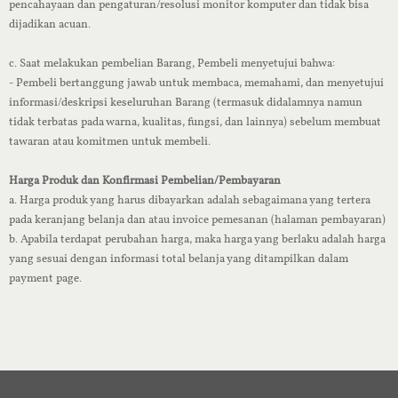
pencahayaan dan pengaturan/resolusi monitor komputer dan tidak bisa
dijadikan acuan.
c. Saat melakukan pembelian Barang, Pembeli menyetujui bahwa:
- Pembeli bertanggung jawab untuk membaca, memahami, dan menyetujui
informasi/deskripsi keseluruhan Barang (termasuk didalamnya namun
tidak terbatas pada warna, kualitas, fungsi, dan lainnya) sebelum membuat
tawaran atau komitmen untuk membeli.
Harga Produk dan Konfirmasi Pembelian/Pembayaran
a. Harga produk yang harus dibayarkan adalah sebagaimana yang tertera
pada keranjang belanja dan atau invoice pemesanan (halaman pembayaran)
b. Apabila terdapat perubahan harga, maka harga yang berlaku adalah harga
yang sesuai dengan informasi total belanja yang ditampilkan dalam
payment page.