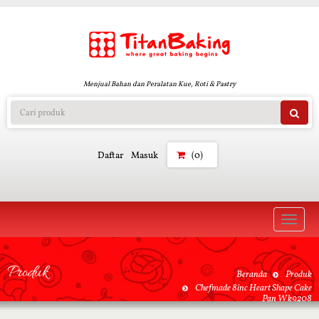
Menjual Bahan dan Peralatan Kue, Roti & Pastry
Daftar
Masuk
(0)
Toggle
naviga
Produk
Beranda
Produk
Chefmade 8inc Heart Shape Cake
Pan Wk9208