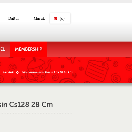
Daftar
Masuk
(0)
KEL
MEMBERSHIP
Produk
Akebonno Steel Basin Cs128 28 Cm
sin Cs128 28 Cm