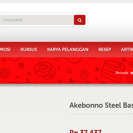
MOSI
KURSUS
KARYA PELANGGAN
RESEP
ARTI
Beranda
Akebonno Steel Ba
Rp 37.437