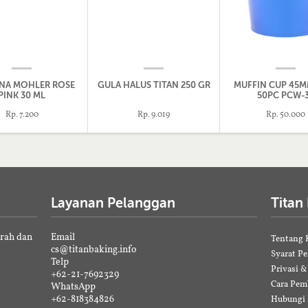
NA MOHLER ROSE
GULA HALUS TITAN 250 GR
MUFFIN CUP 45M
PINK 30 ML
50PC PCW-
Rp. 7.200
Rp. 9.019
Rp. 50.000
Layanan Pelanggan
Titan
erah dan
Email
Tentang 
cs@titanbaking.info
Syarat P
Telp
Privasi 
+62-21-7692329
Cara Pem
WhatsApp
+62-818384826
Hubungi