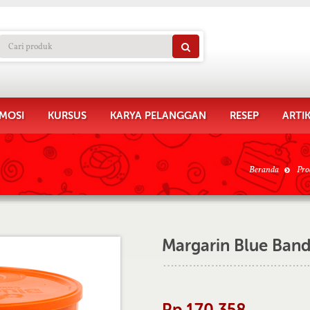
MOSI
KURSUS
KARYA PELANGGAN
RESEP
ARTI
Beranda
Pro
Margarin Blue Band
Rp 170.358