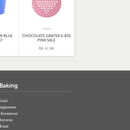
M BLUE
CHOCOLATE GRATER K-835
37
PINK SALE
Rp. 21.796
 Baking
Kami
enggunaan
& Keamanan
bayaran
 Kami