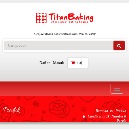
Menjual Bahan dan Peralatan Kue, Roti & Pastry
Daftar
Masuk
(0)
Toggle
naviga
Produk
Beranda
Produk
Candle Ssdn 251 Number 8
Purple