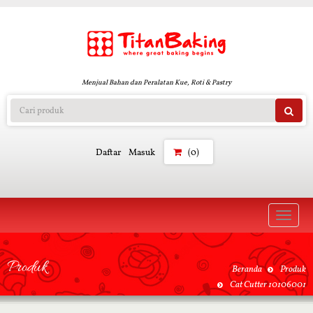
Menjual Bahan dan Peralatan Kue, Roti & Pastry
Daftar
Masuk
(0)
Toggle
naviga
Produk
Beranda
Produk
Cat Cutter 10106001