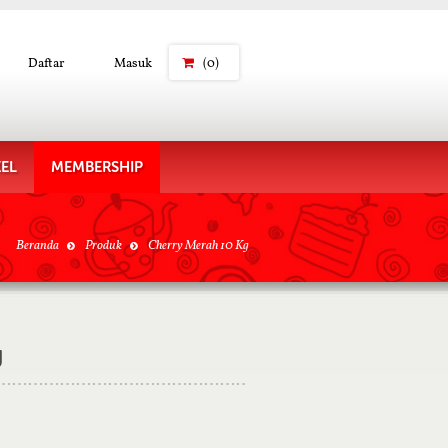
Daftar
Masuk
(0)
KEL
MEMBERSHIP
Beranda
Produk
Cherry Merah 10 Kg
g