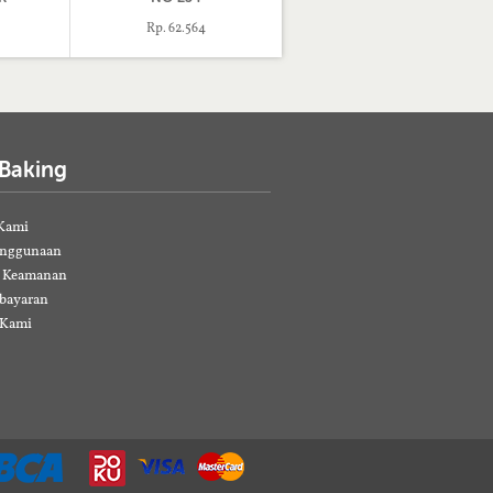
Rp. 62.564
 Baking
Kami
enggunaan
& Keamanan
bayaran
 Kami