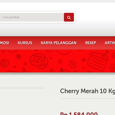
MOSI
KURSUS
KARYA PELANGGAN
RESEP
ARTI
Cherry Merah 10 K
Rp 1.584.000