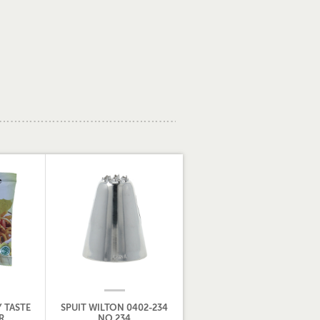
 TASTE
SPUIT WILTON 0402-234
R
NO 234