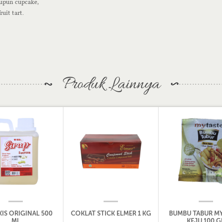
aupun cupcake,
uit tart.
Produk Lainnya
KIS ORIGINAL 500
COKLAT STICK ELMER 1 KG
BUMBU TABUR MY
ML
KEJU 100 G