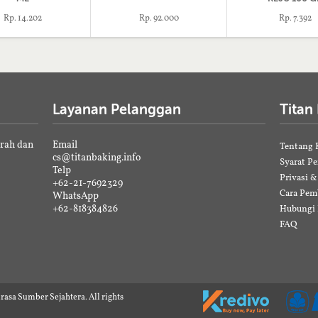
Rp. 14.202
Rp. 92.000
Rp. 7.392
Layanan Pelanggan
Titan
erah dan
Email
Tentang 
cs@titanbaking.info
Syarat P
Telp
Privasi 
+62-21-7692329
Cara Pem
WhatsApp
+62-818384826
Hubungi
FAQ
rasa Sumber Sejahtera. All rights