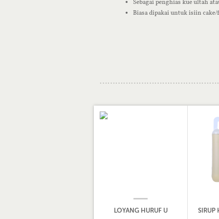
Sebagai penghias kue ultah at
Biasa dipakai untuk isiin cake/fr
LOYANG HURUF U
SIRUP 