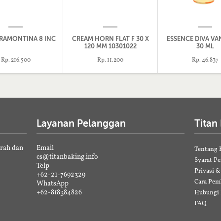
TRAMONTINA 8 INC
CREAM HORN FLAT F 30 X
ESSENCE DIVA VAN
120 MM 10301022
30 ML
Rp. 216.500
Rp. 11.200
Rp. 46.837
Layanan Pelanggan
Titan
erah dan
Email
Tentang 
cs@titanbaking.info
Syarat P
Telp
Privasi 
+62-21-7692329
Cara Pem
WhatsApp
+62-818384826
Hubungi
FAQ