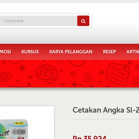
MOSI
KURSUS
KARYA PELANGGAN
RESEP
ARTI
Cetakan Angka Sl-
Rp 35.924