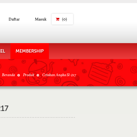
Daftar
Masuk
(0)
KEL
MEMBERSHIP
Beranda
Produk
Cetakan Angka Sl-217
217