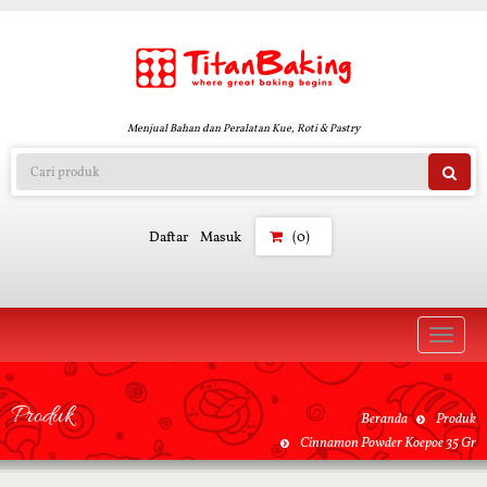
Menjual Bahan dan Peralatan Kue, Roti & Pastry
Daftar
Masuk
(0)
Toggle
naviga
Produk
Beranda
Produk
Cinnamon Powder Koepoe 35 Gr