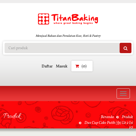
Menjual Bahan dan Peralatan Kue, Roti & Pastry
Daftar
Masuk
(0)
Toggle
naviga
Produk
Beranda
Produk
Dus Cup Cake Putih (fp) Lb 2 Isi
10