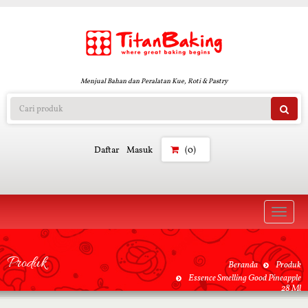
Menjual Bahan dan Peralatan Kue, Roti & Pastry
Daftar
Masuk
(0)
Toggle
naviga
Produk
Beranda
Produk
Essence Smelling Good Pineapple
28 Ml