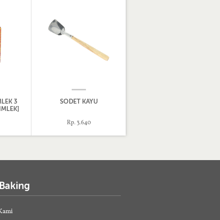
LEK 3
SODET KAYU
IMLEK]
Rp. 3.640
 Baking
Kami