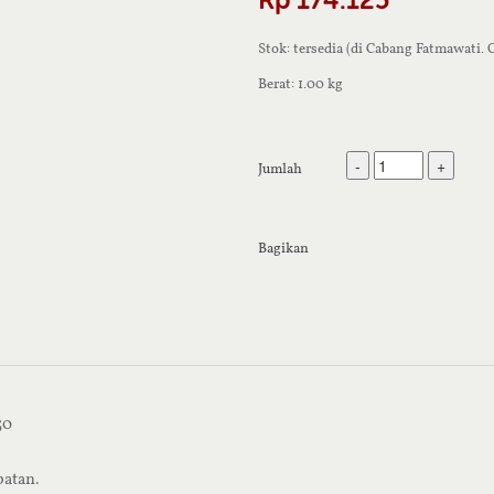
Stok: tersedia (di Cabang Fatmawati.
Berat: 1.00 kg
-
+
Jumlah
Bagikan
50
patan.