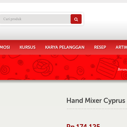
MOSI
KURSUS
KARYA PELANGGAN
RESEP
ARTI
Beran
Hand Mixer Cyprus
Rp 174.125