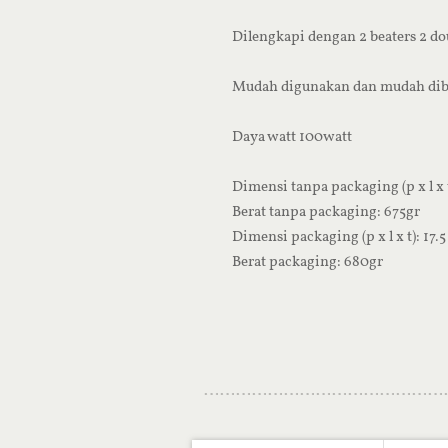
Dilengkapi dengan 2 beaters 2 d
Mudah digunakan dan mudah dib
Daya watt 100watt
Dimensi tanpa packaging (p x l x t
Berat tanpa packaging: 675gr
Dimensi packaging (p x l x t): 17.5
Berat packaging: 680gr