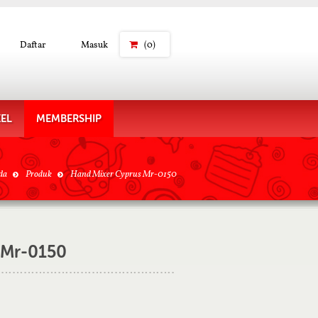
Daftar
Masuk
(0)
KEL
MEMBERSHIP
da
Produk
Hand Mixer Cyprus Mr-0150
 Mr-0150