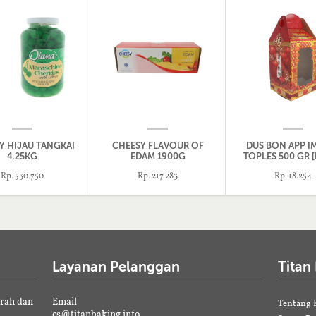
Y HIJAU TANGKAI
CHEESY FLAVOUR OF
DUS BON APP IM
4.25KG
EDAM 1900G
TOPLES 500 GR [
Rp. 530.750
Rp. 217.283
Rp. 18.254
Layanan Pelanggan
Titan
erah dan
Email
Tentang 
cs@titanbaking.info