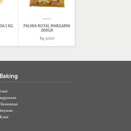
A 1 KG
PALMIA ROYAL MARGARIN
200GR
Rp. 9.500
 Baking
Kami
enggunaan
& Keamanan
bayaran
 Kami