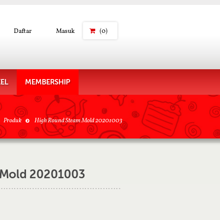
Daftar
Masuk
(0)
KEL
MEMBERSHIP
Produk
High Round Steam Mold 20201003
 Mold 20201003