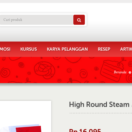
MOSI
KURSUS
KARYA PELANGGAN
RESEP
ARTI
Beranda
High Round Steam
Rp 16.095