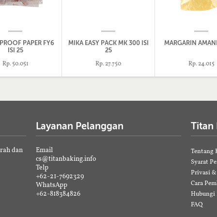
PROOF PAPER FY6
MIKA EASY PACK MK 300 ISI
MARGARIN AMAND
ISI 25
25
Rp. 50.051
Rp. 27.750
Rp. 24.015
Layanan Pelanggan
Titan
erah dan
Email
Tentang 
cs@titanbaking.info
Syarat P
Telp
Privasi 
+62-21-7692329
Cara Pem
WhatsApp
+62-818384826
Hubungi
FAQ