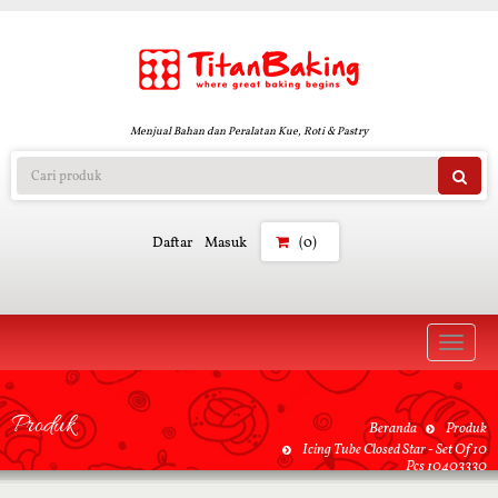
Menjual Bahan dan Peralatan Kue, Roti & Pastry
Daftar
Masuk
(0)
Toggle
naviga
Produk
Beranda
Produk
Icing Tube Closed Star - Set Of 10
Pcs 10403330