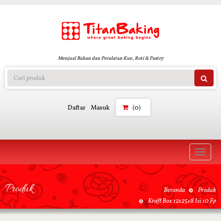
Menjual Bahan dan Peralatan Kue, Roti & Pastry
Daftar
Masuk
(0)
Toggle
naviga
Produk
Beranda
Produk
Kraft Box 12x25x8 Isi 10 Fp