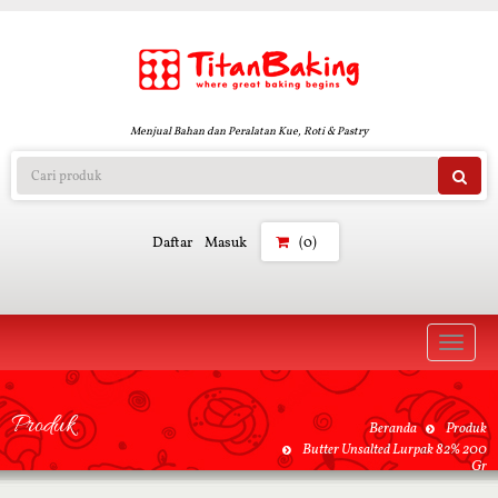
Menjual Bahan dan Peralatan Kue, Roti & Pastry
Daftar
Masuk
(0)
Toggle
naviga
Produk
Beranda
Produk
Butter Unsalted Lurpak 82% 200
Gr