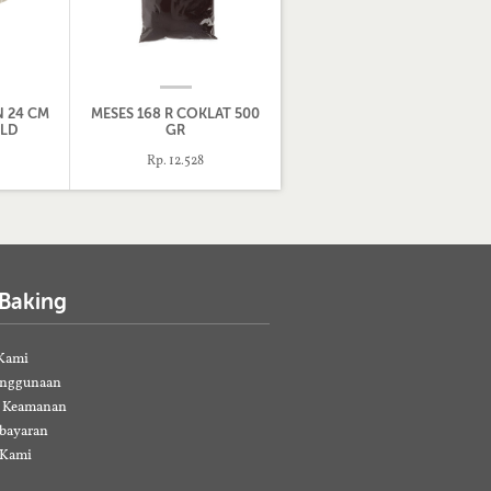
N 24 CM
MESES 168 R COKLAT 500
OLD
GR
Rp. 12.528
 Baking
Kami
enggunaan
& Keamanan
bayaran
 Kami