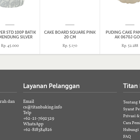
ER STD 100P BATIK
CAKE BOARD SQUARE PINK
PUDING CAKE PA
ENDUNG SILVER
20 CM
AK 0670J G
Rp. 45.000
Rp. 5.170
Rp. 52.288
Layanan Pelanggan
Titan
erah dan
Email
Tentang 
cs@titanbaking.info
Syarat P
Telp
Privasi 
+62-21-7692329
Cara Pem
WhatsApp
+62-818384826
Hubungi
FAQ