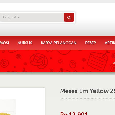
MOSI
KURSUS
KARYA PELANGGAN
RESEP
ARTI
B
Meses Em Yellow 2
Rp 12.901