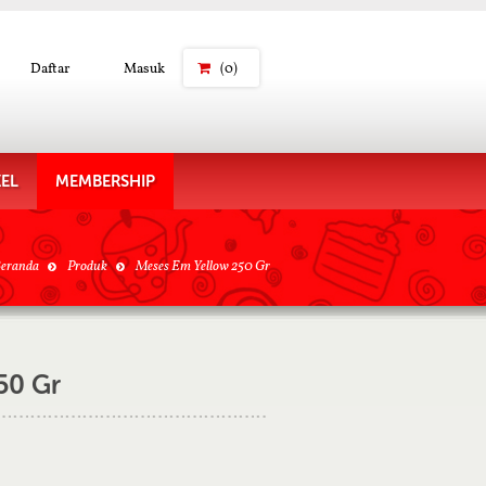
Daftar
Masuk
(0)
KEL
MEMBERSHIP
eranda
Produk
Meses Em Yellow 250 Gr
50 Gr