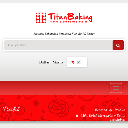
Menjual Bahan dan Peralatan Kue, Roti & Pastry
Daftar
Masuk
(0)
Toggle
naviga
Produk
Beranda
Produk
Mika Kotak Ms-sq450 + Tutup
[produksi]