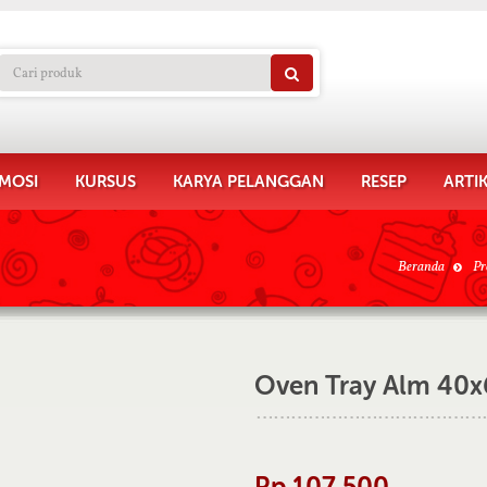
MOSI
KURSUS
KARYA PELANGGAN
RESEP
ARTI
Beranda
Pr
Oven Tray Alm 40
Rp 107.500