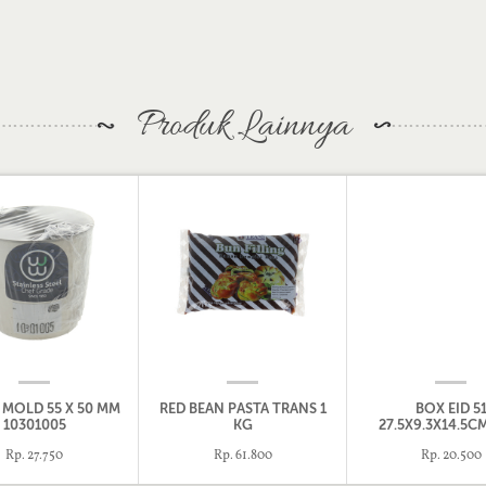
Produk Lainnya
 MOLD 55 X 50 MM
RED BEAN PASTA TRANS 1
BOX EID 5
10301005
KG
27.5X9.3X14.5CM
Rp. 27.750
Rp. 61.800
Rp. 20.500