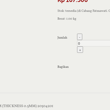
Stok: tersedia (di Cabang Fatmawati.
Berat: 1.00 kg
-
Jumlah
+
Bagikan
M (THICKNESS 0.5MM) 20504201