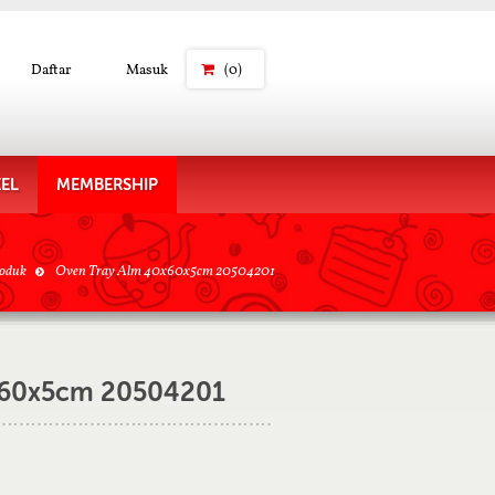
Daftar
Masuk
(0)
KEL
MEMBERSHIP
oduk
Oven Tray Alm 40x60x5cm 20504201
x60x5cm 20504201