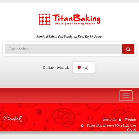
Menjual Bahan dan Peralatan Kue, Roti & Pastry
Daftar
Masuk
(0)
Toggle
naviga
Produk
Beranda
Produk
Paper Bag Brown 30x15x27 Cm
Cb08