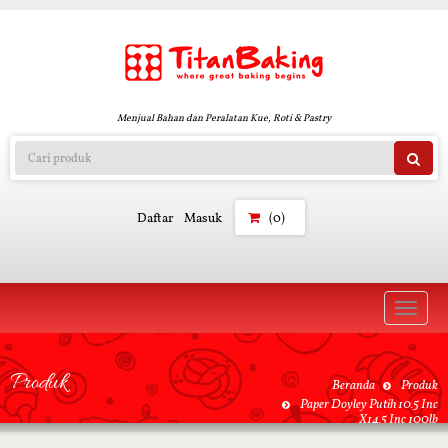
Menjual Bahan dan Peralatan Kue, Roti & Pastry
Daftar
Masuk
(0)
Toggle
naviga
Produk
Beranda
Produk
Paper Doyley Putih 10.5 Inc
X14.5 Inc 100lb