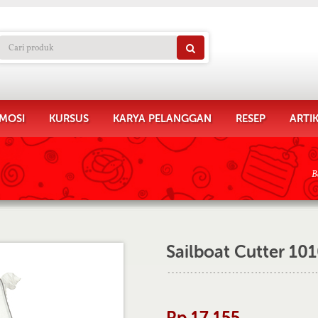
MOSI
KURSUS
KARYA PELANGGAN
RESEP
ARTI
B
Sailboat Cutter 10
Rp 17.155