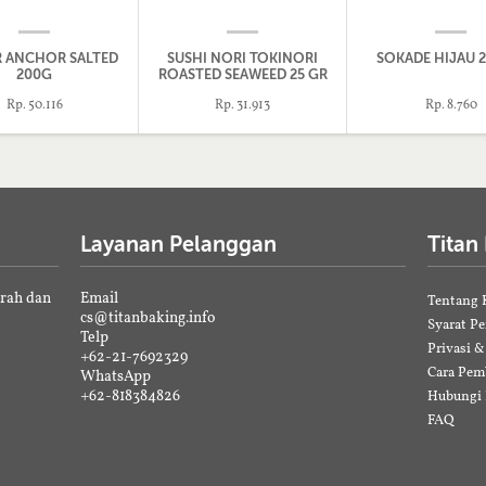
R ANCHOR SALTED
SUSHI NORI TOKINORI
SOKADE HIJAU 2
200G
ROASTED SEAWEED 25 GR
10 LBR
Rp. 50.116
Rp. 31.913
Rp. 8.760
Layanan Pelanggan
Titan
erah dan
Email
Tentang 
cs@titanbaking.info
Syarat P
Telp
Privasi 
+62-21-7692329
Cara Pem
WhatsApp
+62-818384826
Hubungi
FAQ