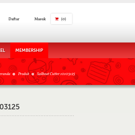
Daftar
Masuk
(0)
KEL
MEMBERSHIP
eranda
Produk
Sailboat Cutter 10103125
103125