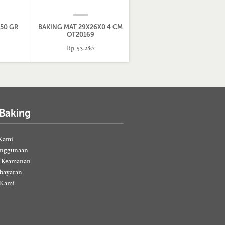
50 GR
BAKING MAT 29X26X0.4 CM
OT20169
Rp. 53.280
 Baking
Kami
enggunaan
& Keamanan
bayaran
 Kami