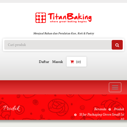
Menjual Bahan dan Peralatan Kue, Roti & Pastry
Daftar
Masuk
(0)
Toggle
naviga
Produk
Beranda
Produk
Sl Jar Packaging Green Small Isi
10