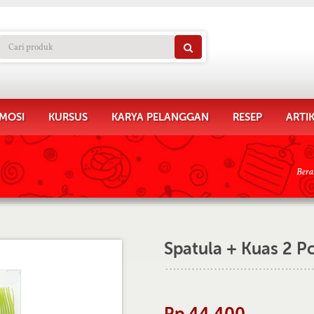
MOSI
KURSUS
KARYA PELANGGAN
RESEP
ARTI
Bera
Spatula + Kuas 2 Pc
Rp 44.400