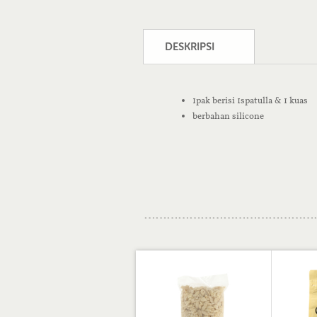
DESKRIPSI
1pak berisi 1spatulla & 1 kuas
berbahan silicone