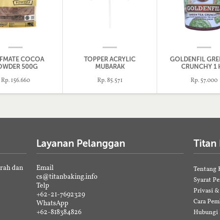
FMATE COCOA
TOPPER ACRYLIC
GOLDENFIL GRE
OWDER 500G
MUBARAK
CRUNCHY 1 
Rp. 156.660
Rp. 85.571
Rp. 57.000
Layanan Pelanggan
Titan
erah dan
Email
Tentang 
cs@titanbaking.info
Syarat P
Telp
Privasi 
+62-21-7692329
Cara Pem
WhatsApp
+62-818384826
Hubungi