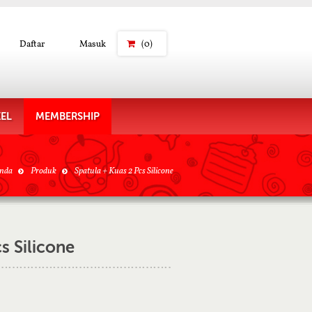
Daftar
Masuk
(0)
KEL
MEMBERSHIP
nda
Produk
Spatula + Kuas 2 Pcs Silicone
s Silicone