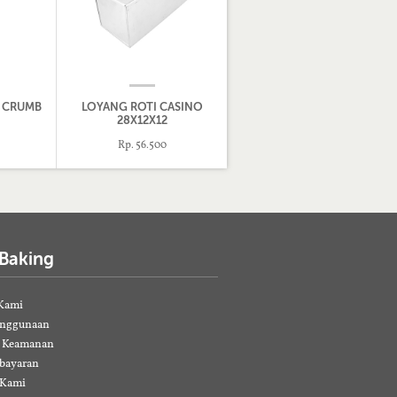
T CRUMB
LOYANG ROTI CASINO
28X12X12
Rp. 56.500
 Baking
Kami
enggunaan
& Keamanan
bayaran
 Kami