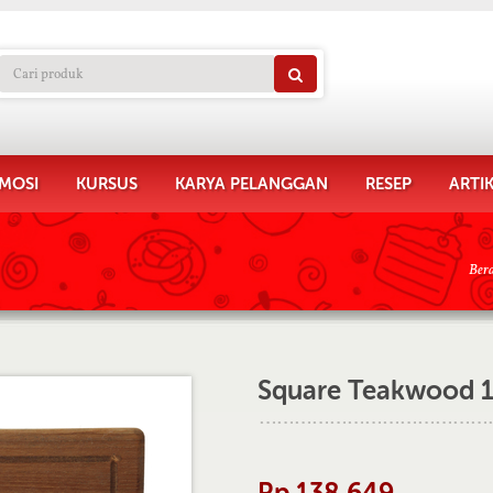
MOSI
KURSUS
KARYA PELANGGAN
RESEP
ARTI
Ber
Square Teakwood 
Rp 138.649