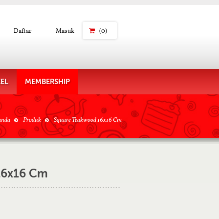
Daftar
Masuk
(0)
KEL
MEMBERSHIP
anda
Produk
Square Teakwood 16x16 Cm
16x16 Cm