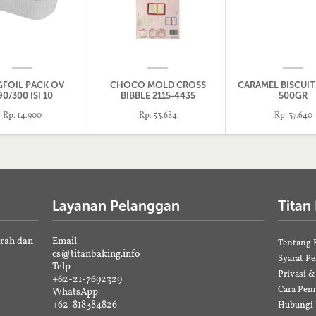
GFOIL PACK OV
CHOCO MOLD CROSS
CARAMEL BISCUI
90/300 ISI 10
BIBBLE 2115-4435
500GR
Rp. 14.900
Rp. 53.684
Rp. 37.640
Layanan Pelanggan
Titan
erah dan
Email
Tentang 
cs@titanbaking.info
Syarat P
Telp
Privasi 
+62-21-7692329
Cara Pem
WhatsApp
+62-818384826
Hubungi