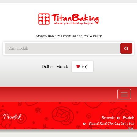
Menjual Bahan dan Peralatan Kue, Roti & Pastry
Daftar
Masuk
(0)
Toggle
naviga
Produk
Beranda
Produk
Stencil Kecil Chn C14 Set 5 Pcs
Sale