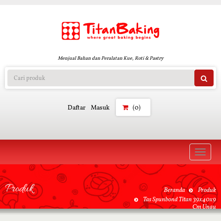
Menjual Bahan dan Peralatan Kue, Roti & Pastry
Daftar
Masuk
(0)
Toggle
naviga
Produk
Beranda
Produk
Tas Spunbond Titan 39x40x9
Cm Ungu