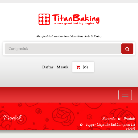
Menjual Bahan dan Peralatan Kue, Roti & Pastry
Daftar
Masuk
(0)
Toggle
naviga
Produk
Beranda
Produk
Topper Cupcake Eid Lampion Isi
3 [eid]