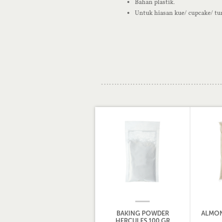
Bahan plastik.
Untuk hiasan kue/ cupcake/ t
BAKING POWDER
ALMON
HERCULES 100 GR