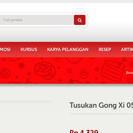
MOSI
KURSUS
KARYA PELANGGAN
RESEP
ARTI
Ber
Tusukan Gong Xi 05
Rp 4.329