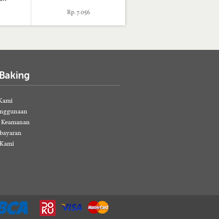
Rp. 7.056
 Baking
Kami
enggunaan
& Keamanan
bayaran
 Kami