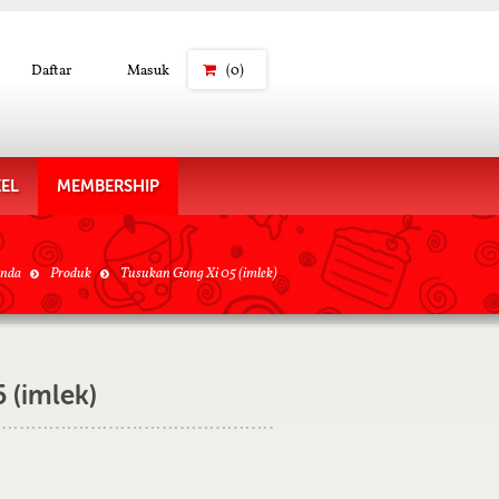
Daftar
Masuk
(0)
KEL
MEMBERSHIP
anda
Produk
Tusukan Gong Xi 05 (imlek)
 (imlek)