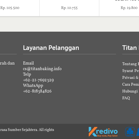
Rp. 105.500
Rp. 10.755
Rp. 19.800
Layanan Pelanggan
Titan
erah dan
Email
Tentang 
cs@titanbaking.info
Syarat P
Telp
Privasi 
+62-21-7692329
Cara Pem
WhatsApp
+62-818384826
Hubungi
FAQ
rasa Sumber Sejahtera. All rights