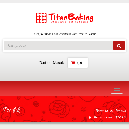
Menjual Bahan dan Peralatan Kue, Roti & Pastry
Daftar
Masuk
(0)
Toggle
naviga
Produk
Beranda
Produk
Kismis Golden 500 Gr