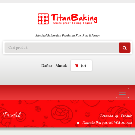
Menjual Bahan dan Peralatan Kue, Roti & Pastry
Daftar
Masuk
(0)
Toggle
naviga
Produk
Beranda
Produk
Pancake Pen 700 Ml Wsl 00002